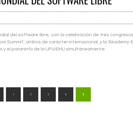
dial del software libre, con la celebración de tres congres
tors Summit’, ambos de carácter internacional, y la ‘Akademy-E
ao y el paraninfo de la UPV/EHU simultáneamente.
1
2
3
4
5