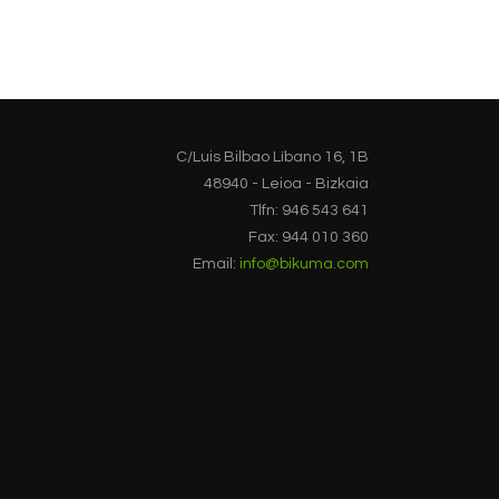
C/Luis Bilbao Líbano 16, 1B
48940 - Leioa - Bizkaia
Tlfn: 946 543 641
Fax: 944 010 360
Email:
info@bikuma.com