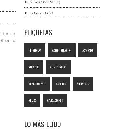
TIENDAS ONLINE
(6)
TUTORIALES
(7)
ETIQUETAS
os desde
S’ en la
+DIGITAL@
ADMINISTRACIÓN
ADWORDS
ALFRESCO
ALIMENTACIÓN
ANALÍTICA WEB
ANDROID
ANTIVIRUS
ANUBE
APLICACIONES
LO MÁS LEÍDO