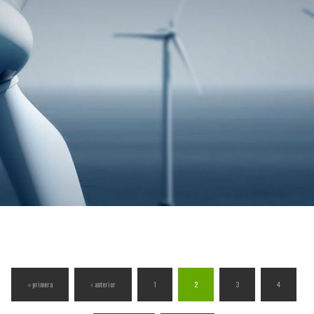
« primera
‹ anterior
1
2
3
4