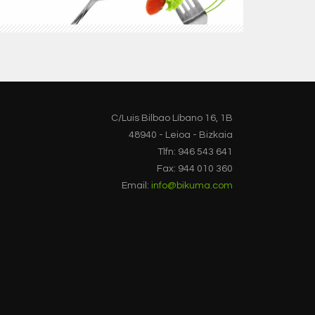
C/Luis Bilbao Líbano 16, 1B
48940 - Leioa - Bizkaia
Tlfn: 946 543 641
Fax: 944 010 360
Email:
info@bikuma.com