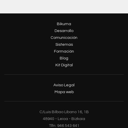
Bikuma
Desarrollo
Comunicación
Sistemas
Formación
Blog
Kit Digital
Aviso Legal
Mapa web
C/Luis Bilbao Líbano 16, 1B
48940 - Leioa - Bizkaia
Tlfn: 946 543 641