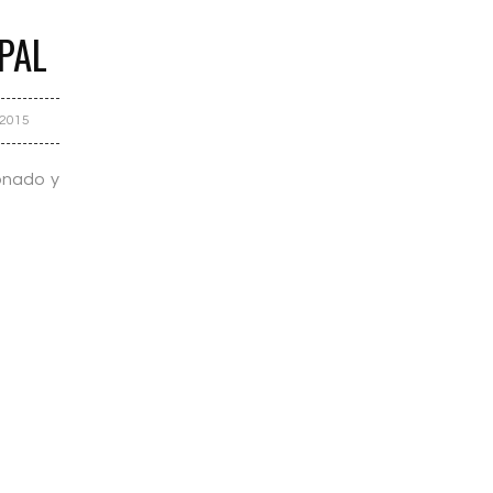
PAL
 2015
onado y