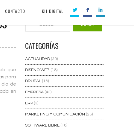
CONTACTO
KIT DIGITAL
OS
CATEGORÍAS
ACTUALIDAD
(39)
web que
DISEÑO WEB
(18)
as para
DRUPAL
(18)
a dia de
tada en
EMPRESA
(43)
ERP
(3)
MARKETING Y COMUNICACIÓN
(26)
SOFTWARE LIBRE
(18)