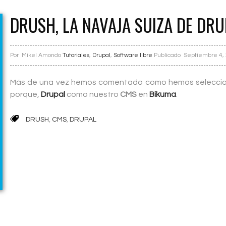
DRUSH, LA NAVAJA SUIZA DE DRU
Por
Mikel Amondo
Tutoriales
,
Drupal
,
Software libre
Publicado
Septiembre 4,
Más de una vez hemos comentado como hemos selecci
porque,
Drupal
como nuestro
CMS
en
Bikuma
.
DRUSH
,
CMS
,
DRUPAL