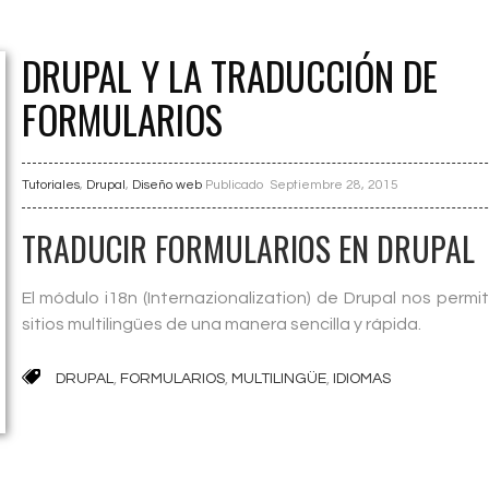
DRUPAL Y LA TRADUCCIÓN DE
FORMULARIOS
Tutoriales
,
Drupal
,
Diseño web
Publicado
Septiembre 28, 2015
TRADUCIR FORMULARIOS EN DRUPAL
El módulo i18n (Internazionalization) de Drupal nos permi
sitios multilingües de una manera sencilla y rápida.
DRUPAL
,
FORMULARIOS
,
MULTILINGÜE
,
IDIOMAS