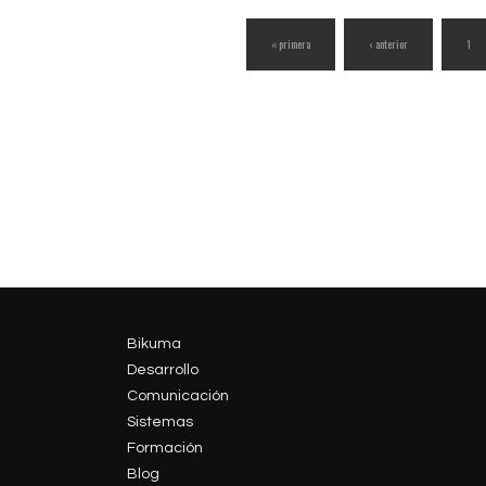
« primera
‹ anterior
1
Bikuma
Desarrollo
Comunicación
Sistemas
Formación
Blog