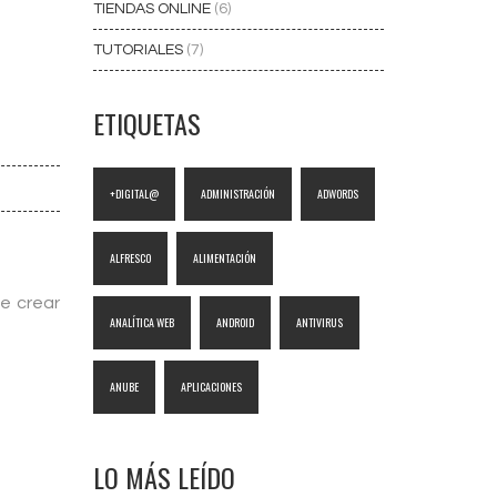
TIENDAS ONLINE
(6)
TUTORIALES
(7)
ETIQUETAS
+DIGITAL@
ADMINISTRACIÓN
ADWORDS
ALFRESCO
ALIMENTACIÓN
te crear
ANALÍTICA WEB
ANDROID
ANTIVIRUS
ANUBE
APLICACIONES
LO MÁS LEÍDO