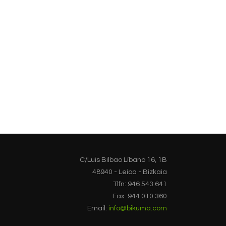
C/Luis Bilbao Líbano 16, 1B
48940 - Leioa - Bizkaia
Tlfn: 946 543 641
Fax: 944 010 360
Email:
info@bikuma.com