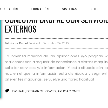
MUNICACIÓN
FORMACIÓN
SISTEMAS
BLOG
CONECTAR DRUPAL CON SERVICI
EXTERNOS
Tutoriales
,
Drupal
Publicado
Diciembre 24, 2015
La inmensa mayoría de las aplicaciones y/o páginas 
realicemos van a requerir de conexiones a ciertas máquin
solicitar servicios y/o información. Y esta situaciación, 
hoy, en el que la información está distribuida y segmen
diferentes máquinas, se vuelve una tarea habitual.
DRUPAL
,
DESARROLLO WEB
,
APLICACIONES