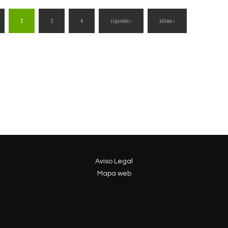
2
3
4
siguiente ›
última »
Aviso Legal
Mapa web