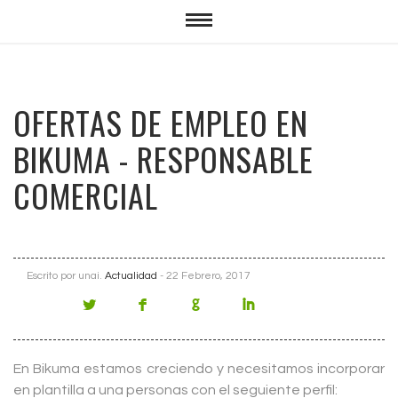
OFERTAS DE EMPLEO EN
BIKUMA - RESPONSABLE
COMERCIAL
Escrito por
unai
.
Actualidad
- 22 Febrero, 2017
En Bikuma estamos creciendo y necesitamos incorporar
en plantilla a una personas con el seguiente perfil: