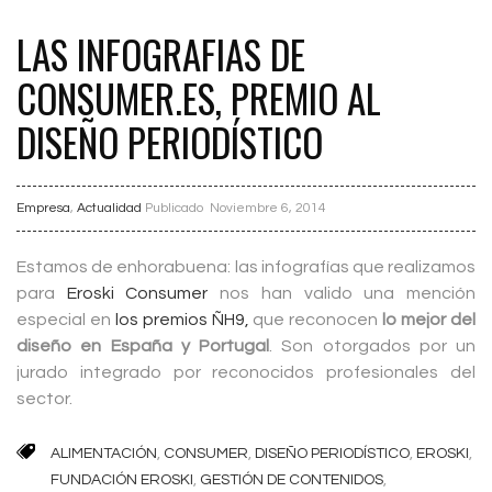
LAS INFOGRAFIAS DE
CONSUMER.ES, PREMIO AL
DISEÑO PERIODÍSTICO
Empresa
,
Actualidad
Publicado
Noviembre 6, 2014
Estamos de enhorabuena: las infografías que realizamos
para
Eroski Consumer
nos han valido una mención
especial en
los premios ÑH9,
que reconocen
lo mejor del
diseño en España y Portugal
. Son otorgados por un
jurado integrado por reconocidos profesionales del
sector.
ALIMENTACIÓN
,
CONSUMER
,
DISEÑO PERIODÍSTICO
,
EROSKI
,
FUNDACIÓN EROSKI
,
GESTIÓN DE CONTENIDOS
,