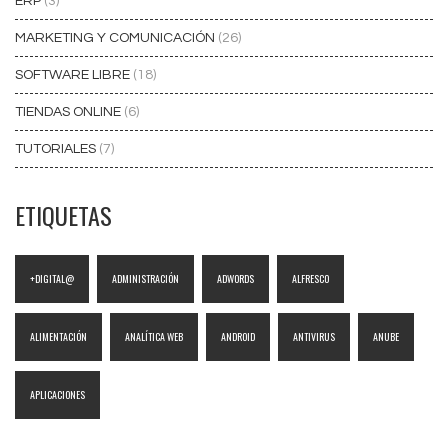
ERP
(3)
MARKETING Y COMUNICACIÓN
(26)
SOFTWARE LIBRE
(18)
TIENDAS ONLINE
(6)
TUTORIALES
(7)
ETIQUETAS
+DIGITAL@
ADMINISTRACIÓN
ADWORDS
ALFRESCO
ALIMENTACIÓN
ANALÍTICA WEB
ANDROID
ANTIVIRUS
ANUBE
APLICACIONES