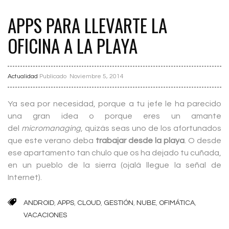
APPS PARA LLEVARTE LA
OFICINA A LA PLAYA
Actualidad
Publicado
Noviembre 5, 2014
Ya sea por necesidad, porque a tu jefe le ha parecido
una gran idea o porque eres un amante
del
micromanaging
, quizás seas uno de los afortunados
que este verano deba
trabajar desde la playa
. O desde
ese apartamento tan chulo que os ha dejado tu cuñada,
en un pueblo de la sierra (ojalá llegue la señal de
Internet).
ANDROID
,
APPS
,
CLOUD
,
GESTIÓN
,
NUBE
,
OFIMÁTICA
,
VACACIONES