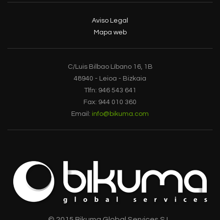
Aviso Legal
Mapa web
C/Luis Bilbao Líbano 16, 1B
48940 - Leioa - Bizkaia
Tlfn: 946 543 641
Fax: 944 010 360
Email:
info@bikuma.com
© 2015 Bikuma Global Services S.L.