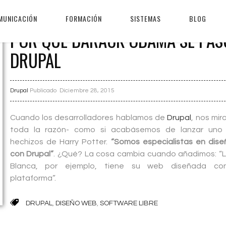
MUNICACIÓN
FORMACIÓN
SISTEMAS
BLOG
POR QUÉ BARACK OBAMA SE PAS
DRUPAL
Drupal
Publicado
Diciembre 28, 2015
Cuando los desarrolladores hablamos de
Drupal
, nos mi
toda la razón- como si acabásemos de lanzar uno 
hechizos de Harry Potter.
“Somos especialistas en dis
con Drupal”
. ¿Qué? La cosa cambia cuando añadimos: “
Blanca, por ejemplo, tiene su web diseñada co
plataforma”.
DRUPAL
,
DISEÑO WEB
,
SOFTWARE LIBRE