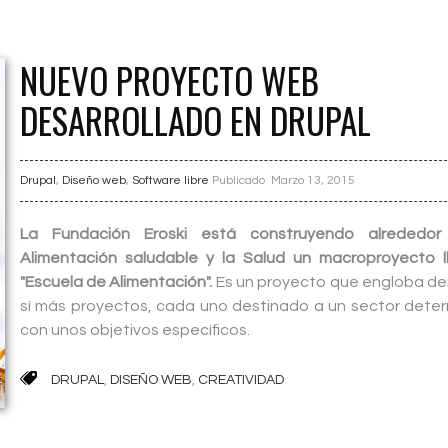
NUEVO PROYECTO WEB
DESARROLLADO EN DRUPAL
Drupal
,
Diseño web
,
Software libre
Publicado
Marzo 13, 2015
La Fundación Eroski está construyendo alrededor
Alimentación saludable y la Salud un macroproyecto 
"Escuela de Alimentación".
Es un proyecto que engloba de
sí más proyectos, cada uno destinado a un sector dete
con unos objetivos específicos.
DRUPAL
,
DISEÑO WEB
,
CREATIVIDAD