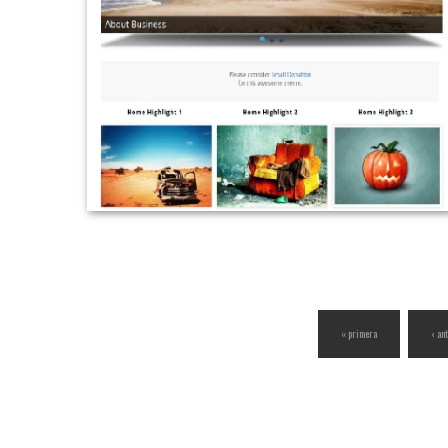
« primera
‹ an