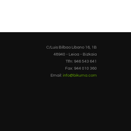
C/Luis Bilbao Líbano 16, 1B
48940 - Leioa - Bizkaia
Tlfn: 946 543 641
Fax: 944 010 360
Email:
info@bikuma.com