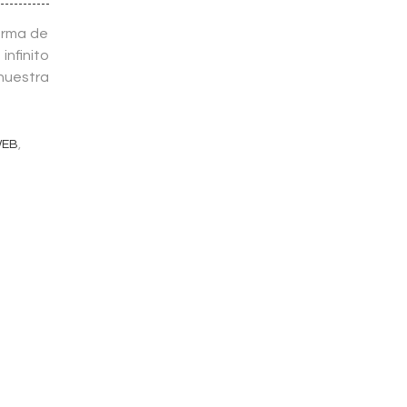
orma de
infinito
 nuestra
WEB
,