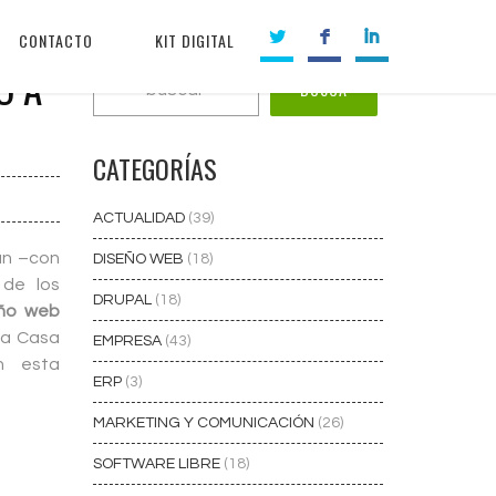
CONTACTO
KIT DIGITAL
Ó A
CATEGORÍAS
ACTUALIDAD
(39)
ran –con
DISEÑO WEB
(18)
de los
DRUPAL
(18)
eño web
La Casa
EMPRESA
(43)
n esta
ERP
(3)
MARKETING Y COMUNICACIÓN
(26)
SOFTWARE LIBRE
(18)