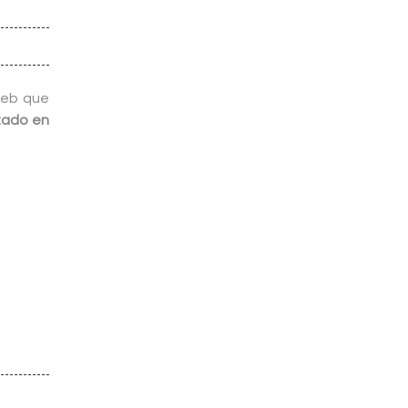
web que
zado en