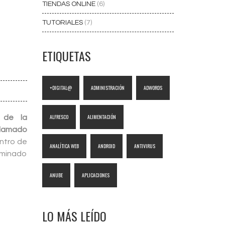
TIENDAS ONLINE
(6)
TUTORIALES
(7)
ETIQUETAS
+DIGITAL@
ADMINISTRACIÓN
ADWORDS
ALFRESCO
ALIMENTACIÓN
 de la
llamado
ntro de
ANALÍTICA WEB
ANDROID
ANTIVIRUS
rminado
ANUBE
APLICACIONES
LO MÁS LEÍDO