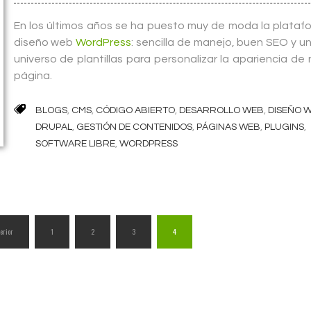
En los últimos años se ha puesto muy de moda la plataf
diseño web
WordPress
: sencilla de manejo, buen SEO y un 
universo de plantillas para personalizar la apariencia de
página.
BLOGS
,
CMS
,
CÓDIGO ABIERTO
,
DESARROLLO WEB
,
DISEÑO 
DRUPAL
,
GESTIÓN DE CONTENIDOS
,
PÁGINAS WEB
,
PLUGINS
,
SOFTWARE LIBRE
,
WORDPRESS
terior
1
2
3
4