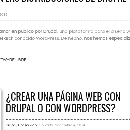
 2015
amor en público por Drupal
, una plataforma para el diseño 
el archiconocido WordPress. De hecho,
nos hemos especiali
FTWARE LIBRE
¿CREAR UNA PÁGINA WEB CON
DRUPAL O CON WORDPRESS?
Drupal
,
Diseño web
Publicado
Noviembre 4, 2014