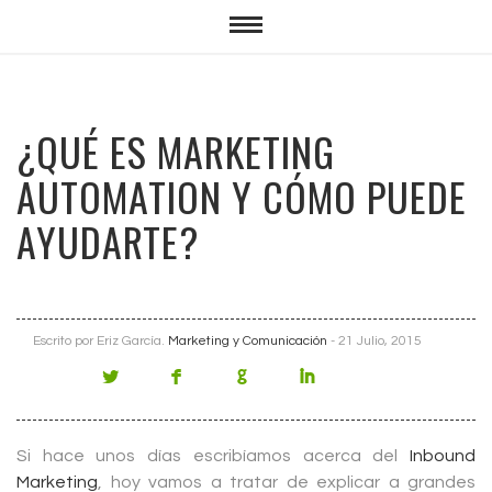
¿QUÉ ES MARKETING
AUTOMATION Y CÓMO PUEDE
AYUDARTE?
Escrito por Eriz García.
Marketing y Comunicación
- 21 Julio, 2015
Si hace unos días escribíamos acerca del
Inbound
Marketing
, hoy vamos a tratar de explicar a grandes