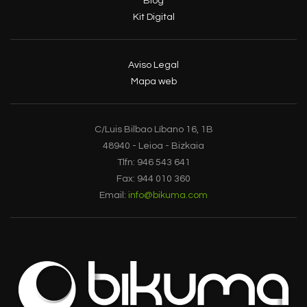
Blog
Kit Digital
Aviso Legal
Mapa web
C/Luis Bilbao Líbano 16, 1B
48940 - Leioa - Bizkaia
Tlfn: 946 543 641
Fax: 944 010 360
Email:
info@bikuma.com