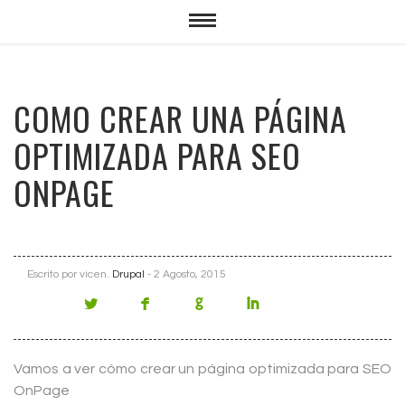
COMO CREAR UNA PÁGINA
OPTIMIZADA PARA SEO
ONPAGE
Escrito por
vicen
.
Drupal
- 2 Agosto, 2015
Vamos a ver cómo crear un página optimizada para SEO
OnPage